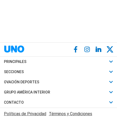
PRINCIPALES
Últimas Noticias
SECCIONES
Política
Horóscopo
OVACIÓN DEPORTES
Sociedad
Motores
Fútbol
GRUPO AMÉRICA INTERIOR
Policiales
Recetas
Mundial
Canal 7 en Vivo
CONTACTO
Judiciales
Trucos caseros
Automovilismo
Radio Nihuil
Acerca de Nosotros
Economia
Políticas de Privacidad
Términos y Condiciones
Series y Películas
Rugby