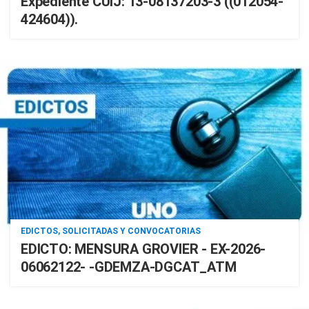
Expediente CUIJ: 13-08137203-3 ((012054-
424604)).
EDICTOS, SOLICITADAS Y CONVOCATORIAS
EDICTO: MENSURA GROVIER - EX-2026-
06062122- -GDEMZA-DGCAT_ATM