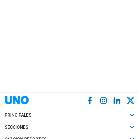
PRINCIPALES
Últimas Noticias
SECCIONES
Política
Horóscopo