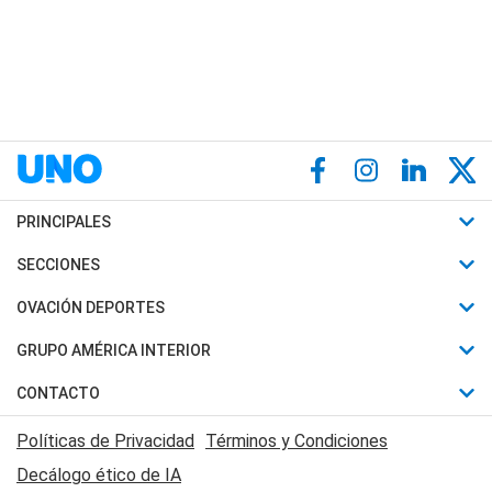
PRINCIPALES
Últimas Noticias
SECCIONES
Política
Horóscopo
OVACIÓN DEPORTES
Sociedad
Motores
Fútbol
GRUPO AMÉRICA INTERIOR
Policiales
Recetas
Mundial
Canal 7 en Vivo
CONTACTO
Judiciales
Trucos caseros
Automovilismo
Radio Nihuil
Acerca de Nosotros
Economia
Políticas de Privacidad
Términos y Condiciones
Series y Películas
Rugby
FM UNA
Contactanos
Decálogo ético de IA
Edictos y Solicitadas
Tenis