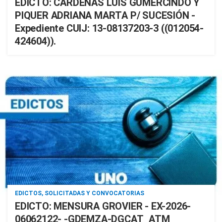
EDICTO: CARDENAS LUIS GUMERCINDO Y
PIQUER ADRIANA MARTA P/ SUCESIÓN -
Expediente CUIJ: 13-08137203-3 ((012054-
424604)).
EDICTOS, SOLICITADAS Y CONVOCATORIAS
EDICTO: MENSURA GROVIER - EX-2026-
06062122- -GDEMZA-DGCAT_ATM