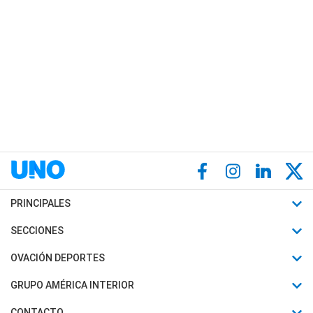
PRINCIPALES
Últimas Noticias
SECCIONES
Política
Horóscopo
OVACIÓN DEPORTES
Sociedad
Motores
Fútbol
GRUPO AMÉRICA INTERIOR
Policiales
Recetas
Mundial
Canal 7 en Vivo
CONTACTO