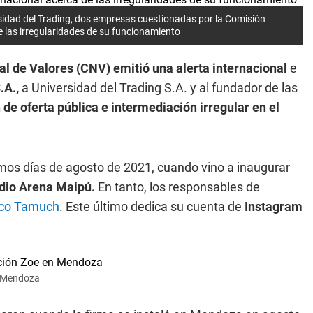
sidad del Trading, dos empresas cuestionadas por la Comisión
e las irregularidades de su funcionamiento
l de Valores (CNV) emitió una alerta internacional
e
.A.,
a Universidad del Trading S.A. y al fundador de las
 de oferta pública e interm
ediación irregular en el
mos días de agosto de 2021, cuando vino a inaugurar
adio Arena Maipú.
En tanto, los responsables de
ico Tamuch
. Este último dedica su cuenta de
Instagram
n Mendoza