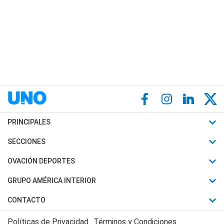
PRINCIPALES
Últimas Noticias
SECCIONES
Política
Horóscopo
OVACIÓN DEPORTES
Sociedad
Motores
Fútbol
GRUPO AMÉRICA INTERIOR
Policiales
Recetas
Mundial
Canal 7 en Vivo
CONTACTO
Judiciales
Trucos caseros
Automovilismo
Radio Nihuil
Acerca de Nosotros
Economia
Políticas de Privacidad
Términos y Condiciones