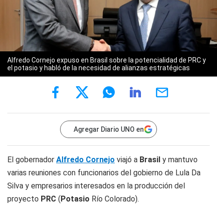
Alfredo Cornejo expuso en Brasil sobre la potencialidad de PRC y
el potasio y habló de la necesidad de alianzas estratégicas
Agregar Diario UNO en
El gobernador
Alfredo Cornejo
viajó a
Brasil
y mantuvo
varias reuniones con funcionarios del gobierno de Lula Da
Silva y empresarios interesados en la producción del
proyecto
PRC
(
Potasio
Río Colorado).