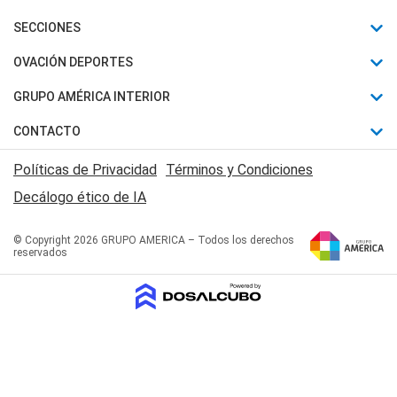
Últimas Noticias
SECCIONES
Política
Horóscopo
OVACIÓN DEPORTES
Sociedad
Motores
Fútbol
GRUPO AMÉRICA INTERIOR
Policiales
Recetas
Mundial
Canal 7 en Vivo
CONTACTO
Judiciales
Trucos caseros
Automovilismo
Radio Nihuil
Acerca de Nosotros
Economia
Políticas de Privacidad
Términos y Condiciones
Series y Películas
Rugby
FM UNA
Contactanos
Decálogo ético de IA
Edictos y Solicitadas
Tenis
Radio Brava
Newsletter
Básquet
© Copyright 2026 GRUPO AMERICA – Todos los derechos
San Juan 8
reservados
Boxeo
Fuera de Juego
Polideportivo