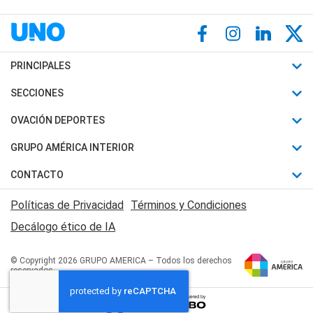
PRINCIPALES
Últimas Noticias
SECCIONES
Política
Horóscopo
OVACIÓN DEPORTES
Sociedad
Motores
Fútbol
GRUPO AMÉRICA INTERIOR
Policiales
Recetas
Mundial
Canal 7 en Vivo
CONTACTO
Judiciales
Trucos caseros
Automovilismo
Radio Nihuil
Acerca de Nosotros
Economia
Políticas de Privacidad
Términos y Condiciones
Series y Películas
Rugby
FM UNA
Contactanos
Decálogo ético de IA
Edictos y Solicitadas
Tenis
Radio Brava
Newsletter
Básquet
© Copyright 2026 GRUPO AMERICA – Todos los derechos
San Juan 8
reservados
Boxeo
Fuera de Juego