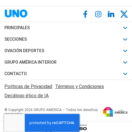
PRINCIPALES
Últimas Noticias
SECCIONES
Política
Horóscopo
OVACIÓN DEPORTES
Sociedad
Motores
Fútbol
GRUPO AMÉRICA INTERIOR
Policiales
Recetas
Mundial
Canal 7 en Vivo
CONTACTO
Judiciales
Trucos caseros
Automovilismo
Radio Nihuil
Acerca de Nosotros
Economia
Políticas de Privacidad
Términos y Condiciones
Series y Películas
Rugby
FM UNA
Contactanos
Decálogo ético de IA
Edictos y Solicitadas
Tenis
Radio Brava
Newsletter
Básquet
© Copyright 2026 GRUPO AMERICA – Todos los derechos
San Juan 8
reservados
Boxeo
Fuera de Juego