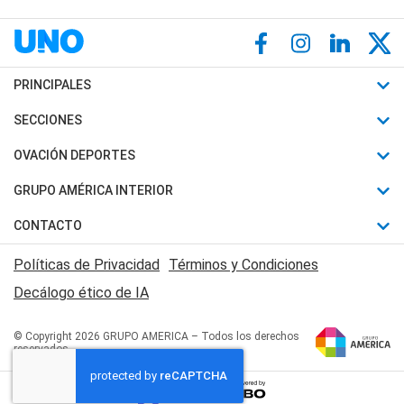
PRINCIPALES
Últimas Noticias
SECCIONES
Política
Horóscopo
OVACIÓN DEPORTES
Sociedad
Motores
Fútbol
GRUPO AMÉRICA INTERIOR
Policiales
Recetas
Mundial
Canal 7 en Vivo
CONTACTO
Judiciales
Trucos caseros
Automovilismo
Radio Nihuil
Acerca de Nosotros
Economia
Políticas de Privacidad
Términos y Condiciones
Series y Películas
Rugby
FM UNA
Contactanos
Decálogo ético de IA
Edictos y Solicitadas
Tenis
Radio Brava
Newsletter
Básquet
© Copyright 2026 GRUPO AMERICA – Todos los derechos
San Juan 8
reservados
Boxeo
Fuera de Juego