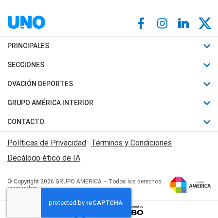
PRINCIPALES
Últimas Noticias
SECCIONES
Política
Horóscopo
OVACIÓN DEPORTES
Sociedad
Motores
Fútbol
GRUPO AMÉRICA INTERIOR
Policiales
Recetas
Mundial
Canal 7 en Vivo
CONTACTO
Judiciales
Trucos caseros
Automovilismo
Radio Nihuil
Acerca de Nosotros
Economia
Políticas de Privacidad
Términos y Condiciones
Series y Películas
Rugby
FM UNA
Contactanos
Decálogo ético de IA
Edictos y Solicitadas
Tenis
Radio Brava
Newsletter
Básquet
© Copyright 2026 GRUPO AMERICA – Todos los derechos
San Juan 8
reservados
Boxeo
Fuera de Juego