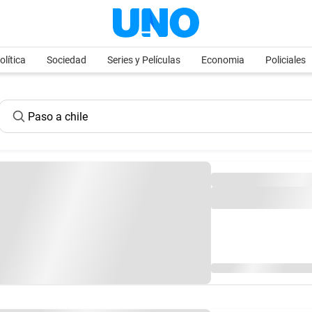
olítica
Sociedad
Series y Películas
Economia
Policiales
Verificación de segurida
No pudimos validar tu sesión. Recargá la p
nuevamente.
REINTENTAR