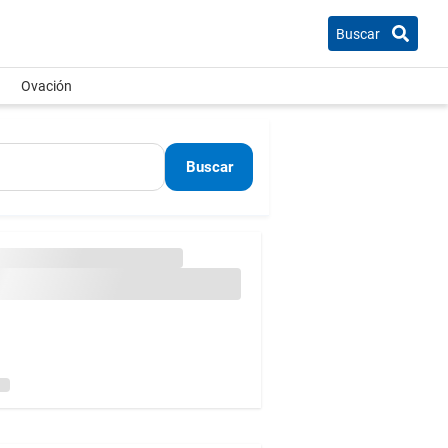
Buscar
Ovación
Buscar
d
ágina e intentá