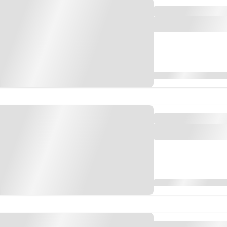
OVACIÓN DEPORTES
GRUPO AMÉR
Fútbol
Canal 7 en 
Mundial
Radio Nihuil
Automovilismo
FM UNA