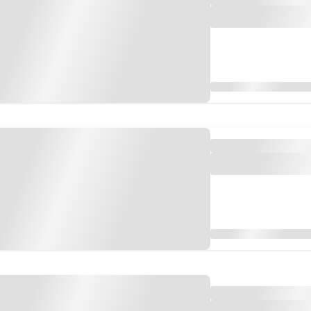
Rugby
Radio Brava
Tenis
San Juan 8
Básquet
Boxeo
Fuera de Juego
Polideportivo
tico de IA
© Copyr