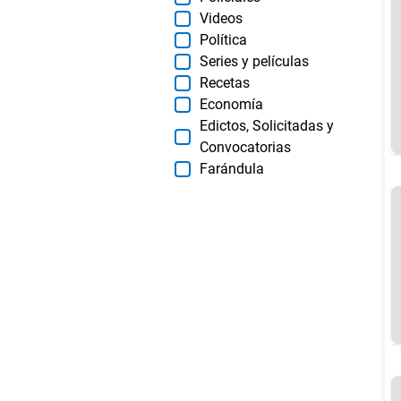
Videos
Política
Series y películas
Recetas
Economía
Edictos, Solicitadas y
Convocatorias
Farándula
PRINCIPALES
SECCIONES
Últimas Noticias
Horóscopo
Política
Motores
Sociedad
Recetas