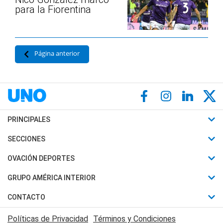
para la Fiorentina
Página anterior
PRINCIPALES
Últimas Noticias
SECCIONES
Política
Horóscopo
OVACIÓN DEPORTES
Sociedad
Motores
Fútbol
GRUPO AMÉRICA INTERIOR
Policiales
Recetas
Mundial
Canal 7 en Vivo
CONTACTO
Judiciales
Trucos caseros
Automovilismo
Radio Nihuil
Acerca de Nosotros
Economia
Políticas de Privacidad
Términos y Condiciones
Series y Películas