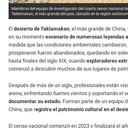
Miembros del equipo de investigación del cuarto censo nacional de 
Taklamakan, el más grande del país, ubicado en la región autónom
El
desierto de Taklamakan
, el más grande de China,
en su momento
escenario de numerosas leyendas a l
medida que las condiciones ambientales cambiaron
prosperaron fueron abandonados, quedando en soleda
hasta finales del siglo XIX, cuando
exploradores extra
comenzó a descubrir muchos de sus lugares de patri
Después de más de un siglo, profesionales están visi
arena, enfrentando fuertes vientos y soportando el 
documentar su estado.
Forman parte de un equipo del
China, que r
egistra el patrimonio cultural en el des
El censo nacional comenzó en 2023 y finalizará el a