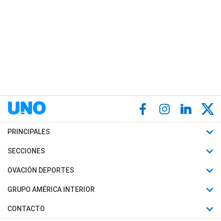
PRINCIPALES
Últimas Noticias
SECCIONES
Política
Horóscopo
OVACIÓN DEPORTES
Sociedad
Motores
Fútbol
GRUPO AMÉRICA INTERIOR
Policiales
Recetas
Mundial
Canal 7 en Vivo
CONTACTO
Judiciales
Trucos caseros
Automovilismo