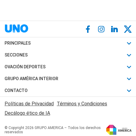
PRINCIPALES
Últimas Noticias
SECCIONES
Política
Horóscopo
OVACIÓN DEPORTES
Sociedad
Motores
Fútbol
GRUPO AMÉRICA INTERIOR
Policiales
Recetas
Mundial
Canal 7 en Vivo
CONTACTO
Judiciales
Trucos caseros
Automovilismo
Radio Nihuil
Acerca de Nosotros
Economia
Políticas de Privacidad
Términos y Condiciones
Series y Películas
Rugby
FM UNA
Contactanos
Decálogo ético de IA
Edictos y Solicitadas
Tenis
Radio Brava
Newsletter
Básquet
© Copyright 2026 GRUPO AMERICA – Todos los derechos
San Juan 8
reservados