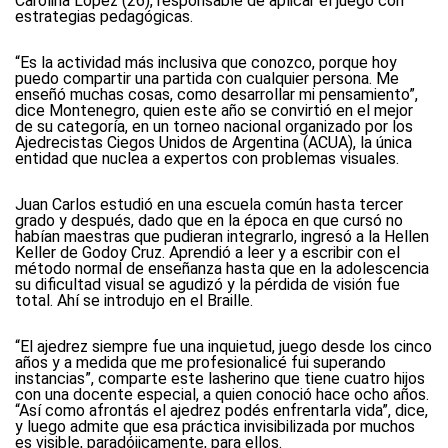
Carolina López (26), responsable de aplicar el juego con
estrategias pedagógicas.
“Es la actividad más inclusiva que conozco, porque hoy
puedo compartir una partida con cualquier persona. Me
enseñó muchas cosas, como desarrollar mi pensamiento”,
dice Montenegro, quien este año se convirtió en el mejor
de su categoría, en un torneo nacional organizado por los
Ajedrecistas Ciegos Unidos de Argentina (ACUA), la única
entidad que nuclea a expertos con problemas visuales.
Juan Carlos estudió en una escuela común hasta tercer
grado y después, dado que en la época en que cursó no
habían maestras que pudieran integrarlo, ingresó a la Hellen
Keller de Godoy Cruz. Aprendió a leer y a escribir con el
método normal de enseñanza hasta que en la adolescencia
su dificultad visual se agudizó y la pérdida de visión fue
total. Ahí se introdujo en el Braille.
“El ajedrez siempre fue una inquietud, juego desde los cinco
años y a medida que me profesionalicé fui superando
instancias”, comparte este lasherino que tiene cuatro hijos
con una docente especial, a quien conoció hace ocho años.
“Así como afrontás el ajedrez podés enfrentarla vida”, dice,
y luego admite que esa práctica invisibilizada por muchos
es visible, paradójicamente, para ellos.