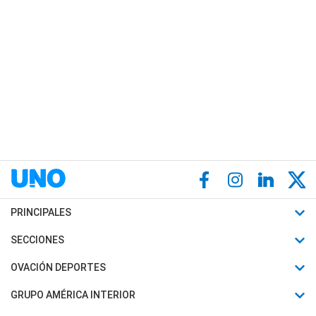
PRINCIPALES
Últimas Noticias
SECCIONES
Política
Horóscopo
OVACIÓN DEPORTES
Sociedad
Motores
Fútbol
GRUPO AMÉRICA INTERIOR
Policiales
Recetas